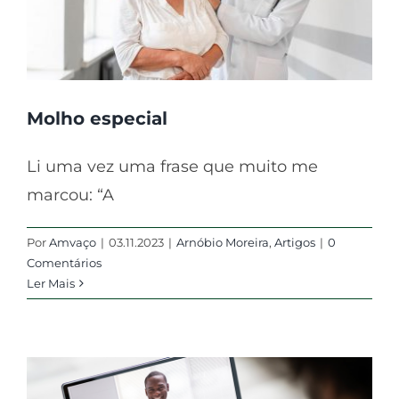
Molho especial
Li uma vez uma frase que muito me
marcou: “A
Por
Amvaço
|
03.11.2023
|
Arnóbio Moreira
,
Artigos
|
0
Comentários
Ler Mais