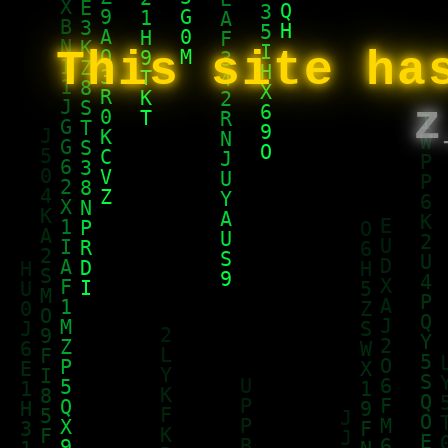
This site ha
z