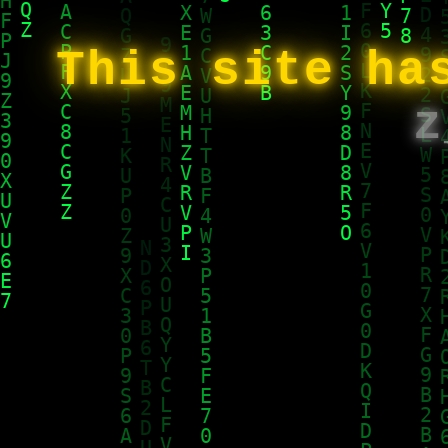
This site ha
z