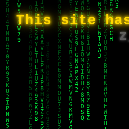
This site ha
z