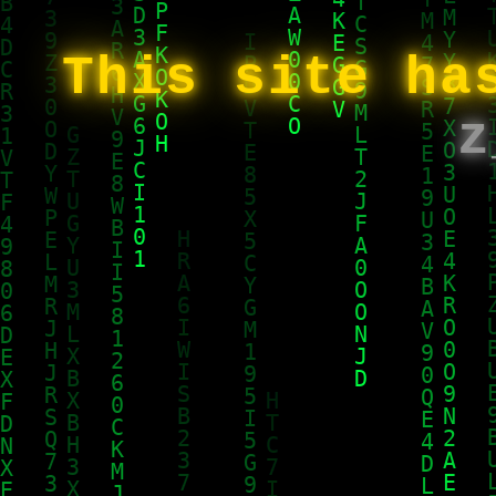
This site ha
z