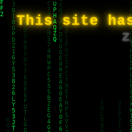
This site ha
z