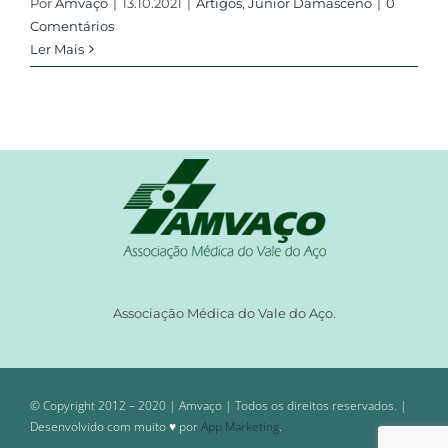
Por
Amvaço
|
13.10.2021
|
Artigos
,
Júnior Damasceno
|
0
Comentários
Ler Mais
Associação Médica do Vale do Aço.
© Copyright 2012 – 2020 | Amvaço | Todos os direitos reservados. |
Desenvolvido com muito ♥ por
App Marketing
.