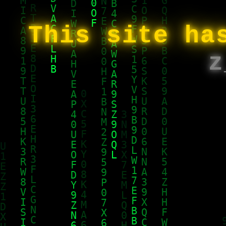
This site ha
z