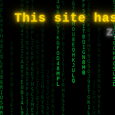
This site ha
z