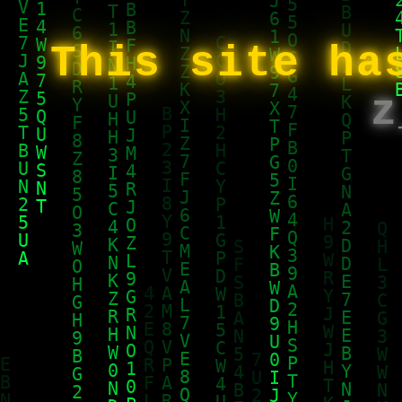
This site ha
z