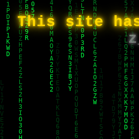
This site ha
z