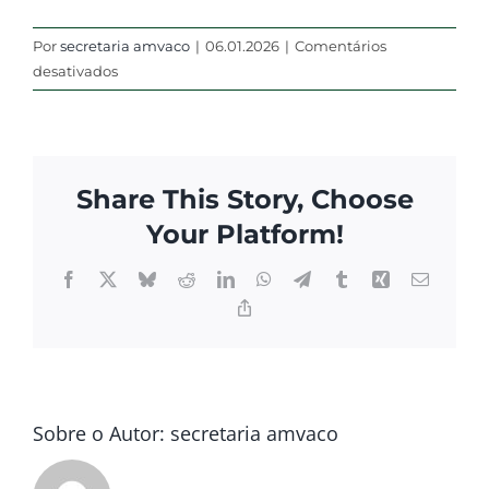
Por
secretaria amvaco
|
06.01.2026
|
Comentários
em
desativados
Dr.
Eduardo
Luiz
de
Share This Story, Choose
Souza
Your Platform!
Facebook
X
Bluesky
Reddit
LinkedIn
WhatsApp
Telegram
Tumblr
Xing
E-
mail
Copy
Link
Sobre o Autor:
secretaria amvaco