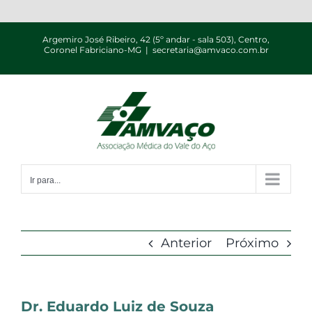
Ir
para
Argemiro José Ribeiro, 42 (5º andar - sala 503), Centro,
Coronel Fabriciano-MG
|
secretaria@amvaco.com.br
o
conteúdo
Ir para...
Anterior
Próximo
Dr. Eduardo Luiz de Souza