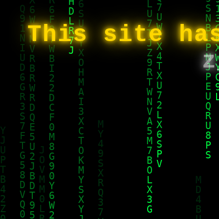
This site ha
z