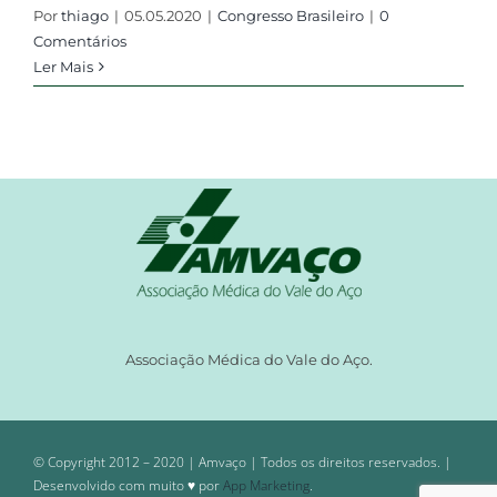
Por
thiago
|
05.05.2020
|
Congresso Brasileiro
|
0
Comentários
Ler Mais
Associação Médica do Vale do Aço.
© Copyright 2012 – 2020 | Amvaço | Todos os direitos reservados. |
Desenvolvido com muito ♥ por
App Marketing
.