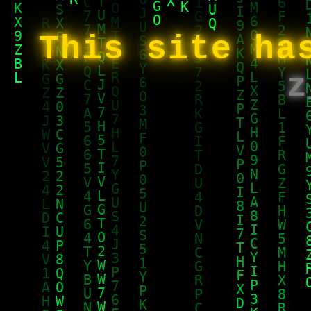
This site ha
z