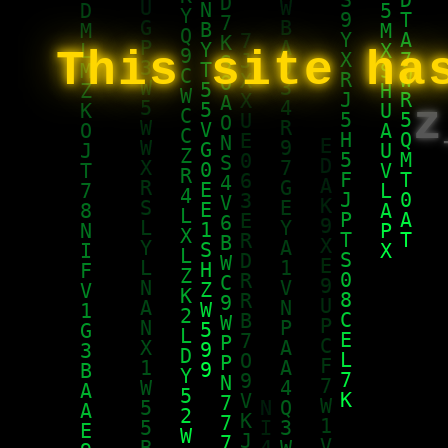
This site ha
z