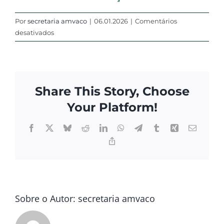
Por
secretaria amvaco
|
06.01.2026
|
Comentários
em
desativados
Dra.
Lara
vieira
Marçal
Share This Story, Choose
Your Platform!
Facebook
X
Bluesky
Reddit
LinkedIn
WhatsApp
Telegram
Tumblr
Xing
E-
mail
Copy
Link
Sobre o Autor:
secretaria amvaco