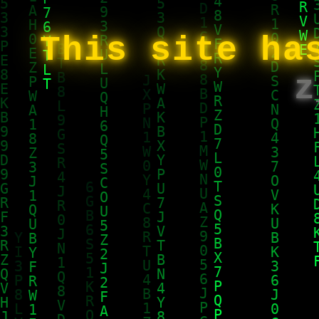
This site ha
z