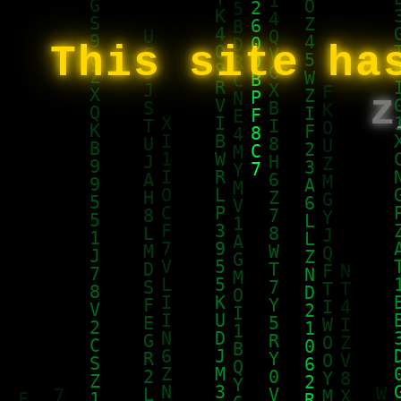
This site ha
z