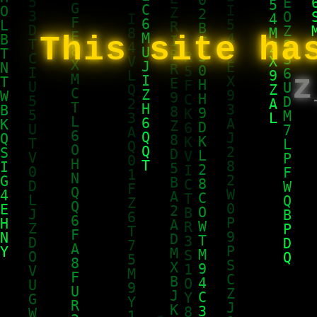
This site ha
z