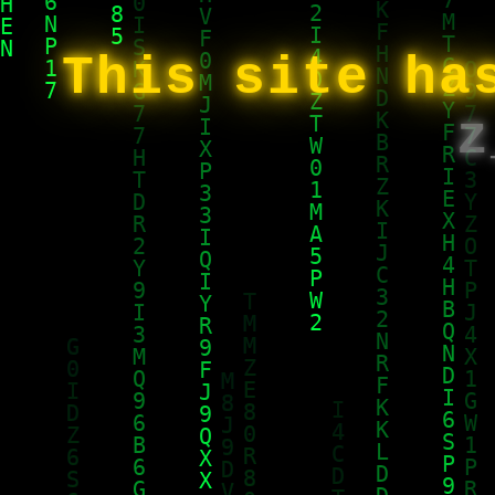
This site ha
z